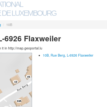
ATIONAL
 DE LUXEMBOURG
g
/
10B
L-6926 Flaxweiler
 it in http://map.geoportal.lu
10B, Rue Berg, L-6926 Flaxweiler