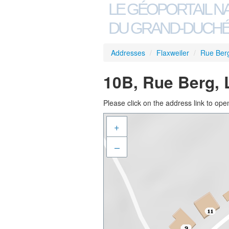
LE GÉOPORTAIL N
DU GRAND-DUCHÉ
Addresses
/
Flaxweiler
/
Rue Ber
10B, Rue Berg, 
Please click on the address link to open
+
–