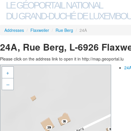
LE GÉOPORTAIL NATIONAL
DU GRAND-DUCHÉ DE LUXEMBO
Addresses
/
Flaxweiler
/
Rue Berg
/
24A
24A, Rue Berg, L-6926 Flaxwe
Please click on the address link to open it in http://map.geoportal.lu
24A
+
–