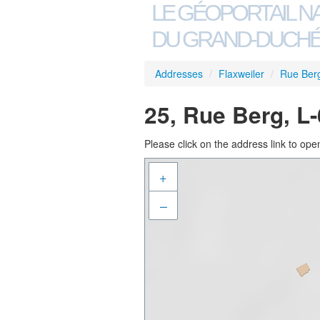
LE GÉOPORTAIL N
DU GRAND-DUCHÉ
Addresses
/
Flaxweiler
/
Rue Ber
25, Rue Berg, L
Please click on the address link to open
+
–