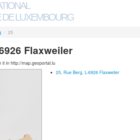
ATIONAL
 DE LUXEMBOURG
g
/
25
-6926 Flaxweiler
 it in http://map.geoportal.lu
25, Rue Berg, L-6926 Flaxweiler