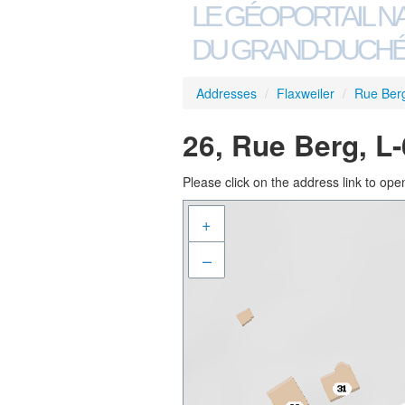
LE GÉOPORTAIL N
DU GRAND-DUCHÉ
Addresses
/
Flaxweiler
/
Rue Ber
26, Rue Berg, L
Please click on the address link to open
+
–