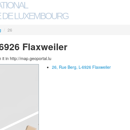
ATIONAL
 DE LUXEMBOURG
g
/
26
-6926 Flaxweiler
 it in http://map.geoportal.lu
26, Rue Berg, L-6926 Flaxweiler