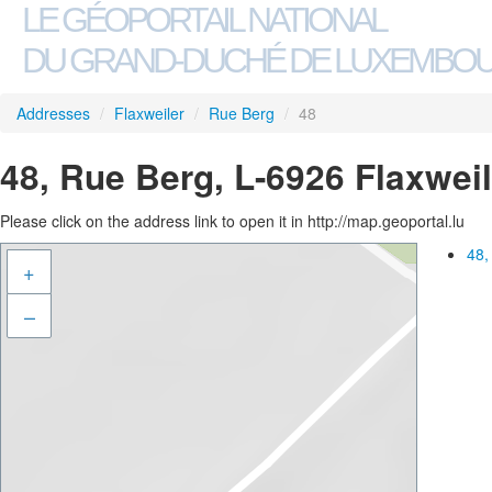
LE GÉOPORTAIL NATIONAL
DU GRAND-DUCHÉ DE LUXEMBO
Addresses
/
Flaxweiler
/
Rue Berg
/
48
48, Rue Berg, L-6926 Flaxweil
Please click on the address link to open it in http://map.geoportal.lu
48,
+
–