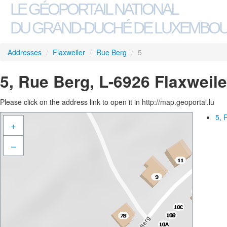
LE GÉOPORTAIL NATIONAL
DU GRAND-DUCHÉ DE LUXEMBO
Addresses
/
Flaxweiler
/
Rue Berg
/
5
5, Rue Berg, L-6926 Flaxweile
Please click on the address link to open it in http://map.geoportal.lu
5, 
+
–