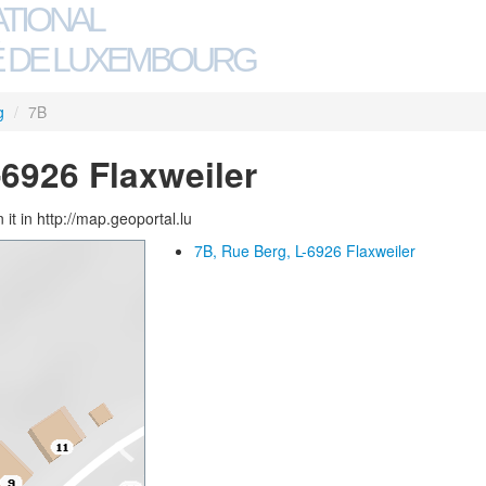
ATIONAL
 DE LUXEMBOURG
g
/
7B
-6926 Flaxweiler
 it in http://map.geoportal.lu
7B, Rue Berg, L-6926 Flaxweiler