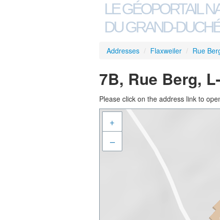
LE GÉOPORTAIL N
DU GRAND-DUCHÉ
Addresses
/
Flaxweiler
/
Rue Ber
7B, Rue Berg, L
Please click on the address link to open
+
–