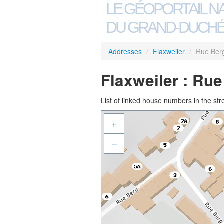
LE GÉOPORTAIL N
DU GRAND-DUCHÉ
Addresses
/
Flaxweiler
/
Rue Ber
Flaxweiler : Ru
List of linked house numbers in the str
+
–