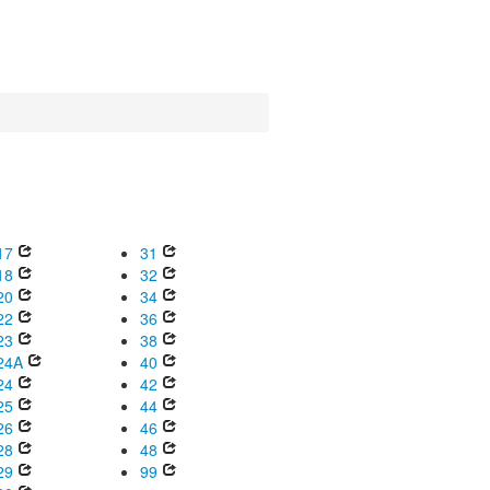
17
31
18
32
20
34
22
36
23
38
24A
40
24
42
25
44
26
46
28
48
29
99