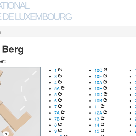
ATIONAL
 DE LUXEMBOURG
g
e Berg
eet:
1
10C
3
10F
4
10A
5A
10E
5
10D
6
10B
7
11
7A
12A
7B
13
8
14
9
15