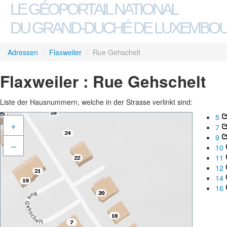
LE GÉOPORTAIL NATIONAL
DU GRAND-DUCHÉ DE LUXEMBO
Adressen
/
Flaxweiler
/
Rue Gehschelt
Flaxweiler : Rue Gehschelt
Liste der Hausnummern, welche in der Strasse verlinkt sind:
5
+
7
9
–
10
11
12
14
16