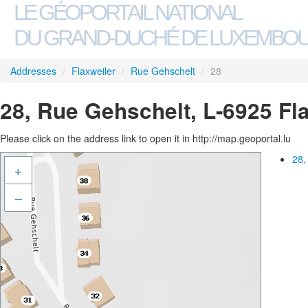
LE GÉOPORTAIL NATIONAL
DU GRAND-DUCHÉ DE LUXEMBO
Addresses
/
Flaxweiler
/
Rue Gehschelt
/
28
28, Rue Gehschelt, L-6925 Fl
Please click on the address link to open it in http://map.geoportal.lu
28,
+
–