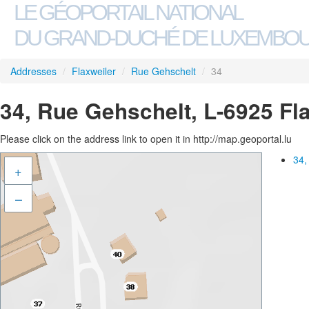
LE GÉOPORTAIL NATIONAL
DU GRAND-DUCHÉ DE LUXEMBO
Addresses
/
Flaxweiler
/
Rue Gehschelt
/
34
34, Rue Gehschelt, L-6925 Fl
Please click on the address link to open it in http://map.geoportal.lu
34,
+
–