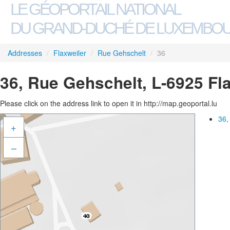
LE GÉOPORTAIL NATIONAL
DU GRAND-DUCHÉ DE LUXEMBO
Addresses
/
Flaxweiler
/
Rue Gehschelt
/
36
36, Rue Gehschelt, L-6925 Fl
Please click on the address link to open it in http://map.geoportal.lu
36,
+
–