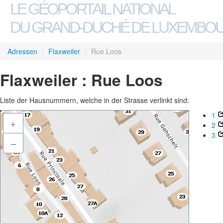
LE GÉOPORTAIL NATIONAL
DU GRAND-DUCHÉ DE LUXEMBO
Adressen
/
Flaxweiler
/
Rue Loos
Flaxweiler : Rue Loos
Liste der Hausnummern, welche in der Strasse verlinkt sind:
1
+
2
3
–