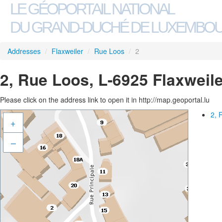
LE GÉOPORTAIL NATIONAL
DU GRAND-DUCHÉ DE LUXEMBO
Addresses
/
Flaxweiler
/
Rue Loos
/
2
2, Rue Loos, L-6925 Flaxweile
Please click on the address link to open it in http://map.geoportal.lu
2, 
+
–