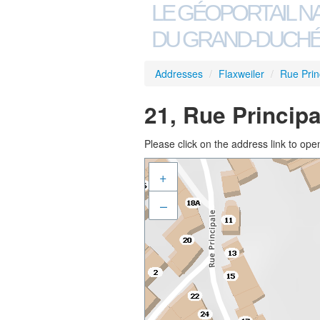
LE GÉOPORTAIL N
DU GRAND-DUCHÉ
Addresses
/
Flaxweiler
/
Rue Prin
21, Rue Principa
Please click on the address link to open
+
–