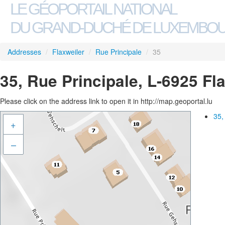
LE GÉOPORTAIL NATIONAL
DU GRAND-DUCHÉ DE LUXEMBO
Addresses
/
Flaxweiler
/
Rue Principale
/
35
35, Rue Principale, L-6925 Fl
Please click on the address link to open it in http://map.geoportal.lu
35,
+
–