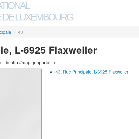
ATIONAL
 DE LUXEMBOURG
cipale
/
43
le, L-6925 Flaxweiler
 it in http://map.geoportal.lu
43, Rue Principale, L-6925 Flaxweiler