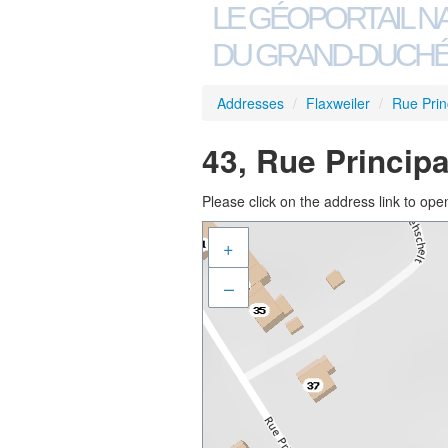
LE GÉOPORTAIL N
DU GRAND-DUCHÉ
Addresses
/
Flaxweiler
/
Rue Prin
43, Rue Principa
Please click on the address link to open
+
–