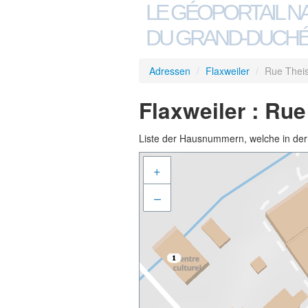
LE GÉOPORTAIL N
DU GRAND-DUCHÉ
Adressen
/
Flaxweiler
/
Rue Thei
Flaxweiler : Rue
Liste der Hausnummern, welche in der S
+
–