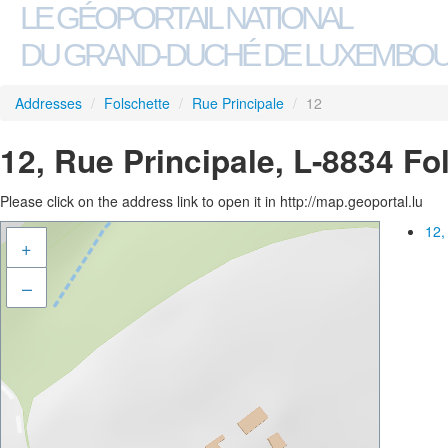
LE GÉOPORTAIL NATIONAL
DU GRAND-DUCHÉ DE LUXEMBO
Addresses
/
Folschette
/
Rue Principale
/
12
12, Rue Principale, L-8834 Fo
Please click on the address link to open it in http://map.geoportal.lu
12,
+
–