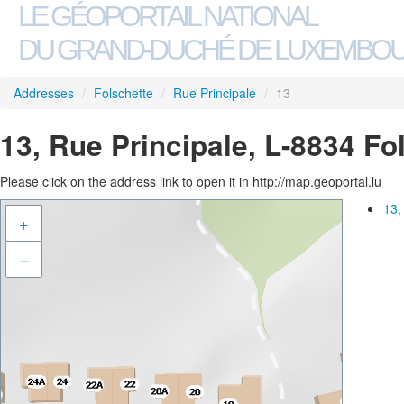
LE GÉOPORTAIL NATIONAL
DU GRAND-DUCHÉ DE LUXEMBO
Addresses
/
Folschette
/
Rue Principale
/
13
13, Rue Principale, L-8834 Fo
Please click on the address link to open it in http://map.geoportal.lu
13,
+
–