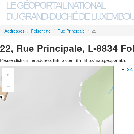
LE GÉOPORTAIL NATIONAL
DU GRAND-DUCHÉ DE LUXEMBO
Addresses
/
Folschette
/
Rue Principale
/
22
22, Rue Principale, L-8834 Fo
Please click on the address link to open it in http://map.geoportal.lu
22,
+
–