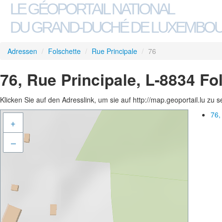
LE GÉOPORTAIL NATIONAL
DU GRAND-DUCHÉ DE LUXEMBO
Adressen
/
Folschette
/
Rue Principale
/
76
76, Rue Principale, L-8834 Fo
Klicken Sie auf den Adresslink, um sie auf http://map.geoportail.lu zu 
76,
+
–