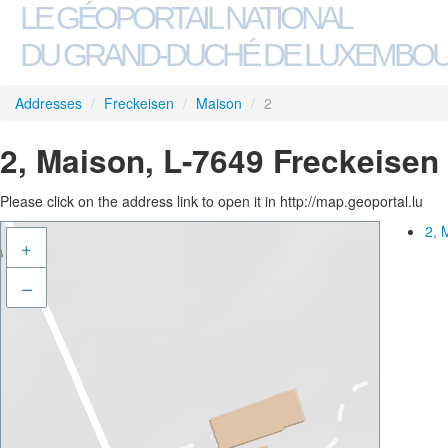
LE GÉOPORTAIL NATIONAL
DU GRAND-DUCHÉ DE LUXEMBO
Addresses
/
Freckeisen
/
Maison
/
2
2, Maison, L-7649 Freckeisen
Please click on the address link to open it in http://map.geoportal.lu
2, 
+
–