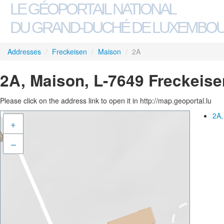
LE GÉOPORTAIL NATIONAL
DU GRAND-DUCHÉ DE LUXEMBO
Addresses
/
Freckeisen
/
Maison
/
2A
2A, Maison, L-7649 Freckeise
Please click on the address link to open it in http://map.geoportal.lu
2A,
+
–