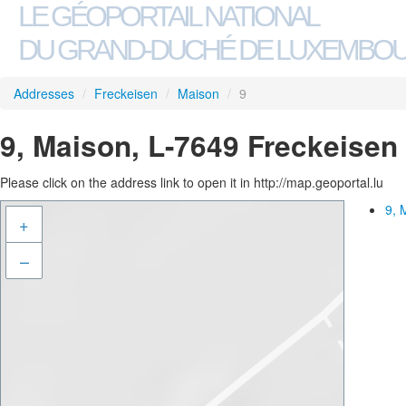
LE GÉOPORTAIL NATIONAL
DU GRAND-DUCHÉ DE LUXEMBO
Addresses
/
Freckeisen
/
Maison
/
9
9, Maison, L-7649 Freckeisen
Please click on the address link to open it in http://map.geoportal.lu
9, 
+
–