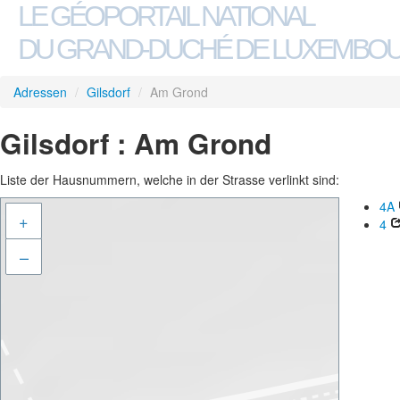
LE GÉOPORTAIL NATIONAL
DU GRAND-DUCHÉ DE LUXEMBO
Adressen
/
Gilsdorf
/
Am Grond
Gilsdorf : Am Grond
Liste der Hausnummern, welche in der Strasse verlinkt sind:
4A
+
4
–