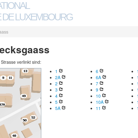
ATIONAL
 DE LUXEMBOURG
aass
llecksgaass
trasse verlinkt sind:
1
6
2A
6A
2
7
3
9
4
10
5
10A
5A
11