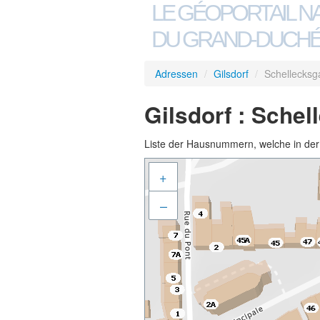
LE GÉOPORTAIL N
DU GRAND-DUCHÉ
Adressen
/
Gilsdorf
/
Schellecksg
Gilsdorf : Sche
Liste der Hausnummern, welche in der S
+
–