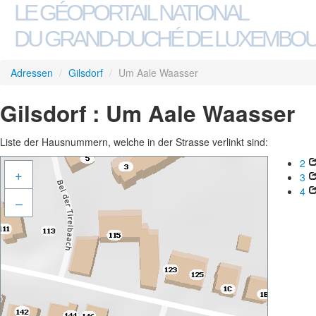
LE GÉOPORTAIL NATIONAL
DU GRAND-DUCHÉ DE LUXEMBO
Adressen
/
Gilsdorf
/
Um Aale Waasser
Gilsdorf : Um Aale Waasser
Liste der Hausnummern, welche in der Strasse verlinkt sind:
2
+
3
4
–