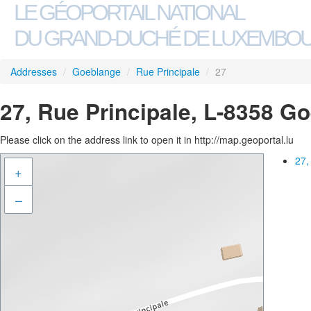
LE GÉOPORTAIL NATIONAL
DU GRAND-DUCHÉ DE LUXEMBO
Addresses
/
Goeblange
/
Rue Principale
/
27
27, Rue Principale, L-8358 G
Please click on the address link to open it in http://map.geoportal.lu
27,
+
–