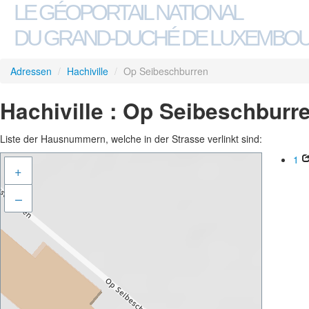
LE GÉOPORTAIL NATIONAL
DU GRAND-DUCHÉ DE LUXEMBO
Adressen
/
Hachiville
/
Op Seibeschburren
Hachiville : Op Seibeschburr
Liste der Hausnummern, welche in der Strasse verlinkt sind:
1
+
–