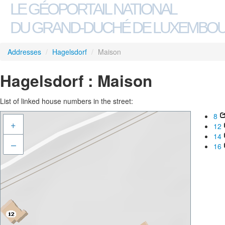
LE GÉOPORTAIL NATIONAL
DU GRAND-DUCHÉ DE LUXEMBO
Addresses
/
Hagelsdorf
/
Maison
Hagelsdorf : Maison
List of linked house numbers in the street:
8
+
12
14
–
16