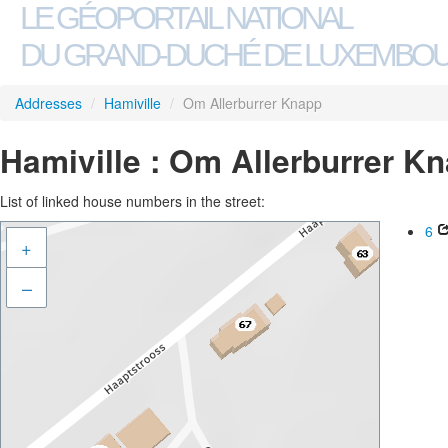
LE GÉOPORTAIL NATIONAL
DU GRAND-DUCHÉ DE LUXEMBO
Addresses
/
Hamiville
/
Om Allerburrer Knapp
Hamiville : Om Allerburrer K
List of linked house numbers in the street:
6
+
–