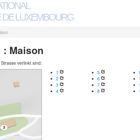
ATIONAL
 DE LUXEMBOURG
ison
 : Maison
trasse verlinkt sind:
1
5
2
6
3
7
4
8