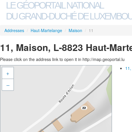
LE GÉOPORTAIL NATIONAL
DU GRAND-DUCHÉ DE LUXEMBO
Addresses
/
Haut-Martelange
/
Maison
/
11
11, Maison, L-8823 Haut-Mart
Please click on the address link to open it in http://map.geoportal.lu
11,
+
–