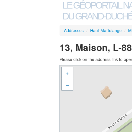
LE GÉOPORTAIL N
DU GRAND-DUCHÉ
Addresses
/
Haut-Martelange
/
M
13, Maison, L-8
Please click on the address link to open
+
–