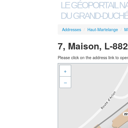
LE GÉOPORTAIL N
DU GRAND-DUCHÉ
Addresses
/
Haut-Martelange
/
M
7, Maison, L-88
Please click on the address link to open
+
–