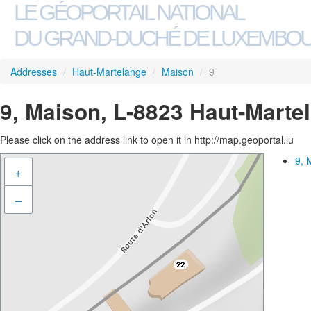
LE GÉOPORTAIL NATIONAL
DU GRAND-DUCHÉ DE LUXEMBO
Addresses
/
Haut-Martelange
/
Maison
/
9
9, Maison, L-8823 Haut-Marte
Please click on the address link to open it in http://map.geoportal.lu
9, 
+
–