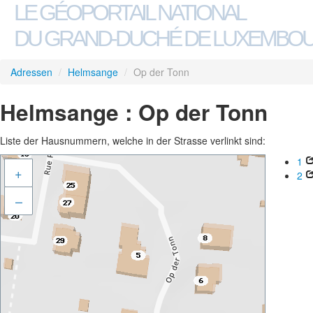
LE GÉOPORTAIL NATIONAL
DU GRAND-DUCHÉ DE LUXEMBO
Adressen
/
Helmsange
/
Op der Tonn
Helmsange : Op der Tonn
Liste der Hausnummern, welche in der Strasse verlinkt sind:
1
+
2
–