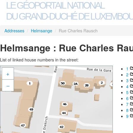
LE GÉOPORTAIL NATIONAL
DU GRAND-DUCHÉ DE LUXEMBO
Addresses
/
Helmsange
/
Rue Charles Rausch
Helmsange : Rue Charles Ra
List of linked house numbers in the street:
1
+
2
3
–
4
5
6
7
8
9