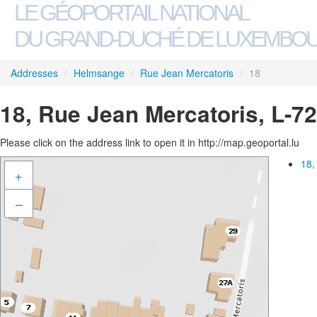
LE GÉOPORTAIL NATIONAL
DU GRAND-DUCHÉ DE LUXEMBO
Addresses
/
Helmsange
/
Rue Jean Mercatoris
/
18
18, Rue Jean Mercatoris, L-
Please click on the address link to open it in http://map.geoportal.lu
18,
+
–