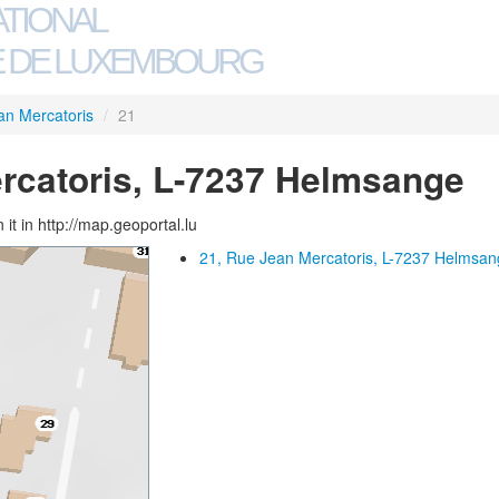
ATIONAL
 DE LUXEMBOURG
an Mercatoris
/
21
rcatoris, L-7237 Helmsange
 it in http://map.geoportal.lu
21, Rue Jean Mercatoris, L-7237 Helmsa