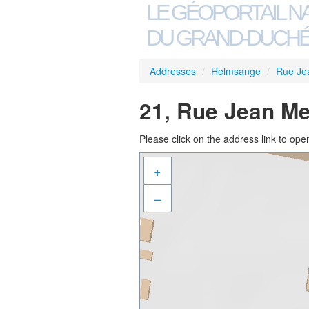
LE GÉOPORTAIL N
DU GRAND-DUCHÉ
Addresses
/
Helmsange
/
Rue Je
21, Rue Jean Me
Please click on the address link to open
+
–