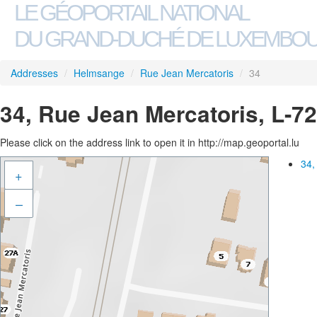
LE GÉOPORTAIL NATIONAL
DU GRAND-DUCHÉ DE LUXEMBO
Addresses
/
Helmsange
/
Rue Jean Mercatoris
/
34
34, Rue Jean Mercatoris, L-
Please click on the address link to open it in http://map.geoportal.lu
34,
+
–