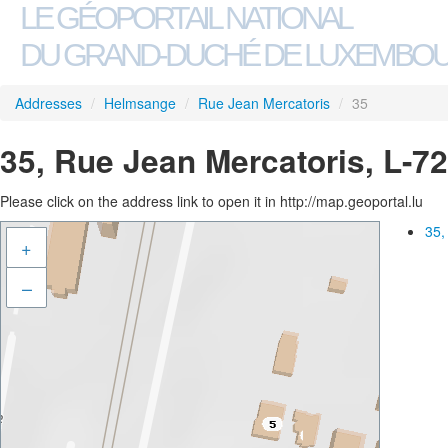
LE GÉOPORTAIL NATIONAL
DU GRAND-DUCHÉ DE LUXEMBO
Addresses
/
Helmsange
/
Rue Jean Mercatoris
/
35
35, Rue Jean Mercatoris, L-
Please click on the address link to open it in http://map.geoportal.lu
35,
+
–