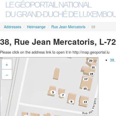
LE GÉOPORTAIL NATIONAL
DU GRAND-DUCHÉ DE LUXEMBO
Addresses
/
Helmsange
/
Rue Jean Mercatoris
/
38
38, Rue Jean Mercatoris, L-
Please click on the address link to open it in http://map.geoportal.lu
38,
+
–