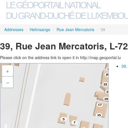
LE GÉOPORTAIL NATIONAL
DU GRAND-DUCHÉ DE LUXEMBO
Addresses
/
Helmsange
/
Rue Jean Mercatoris
/
39
39, Rue Jean Mercatoris, L-
Please click on the address link to open it in http://map.geoportal.lu
39,
+
–