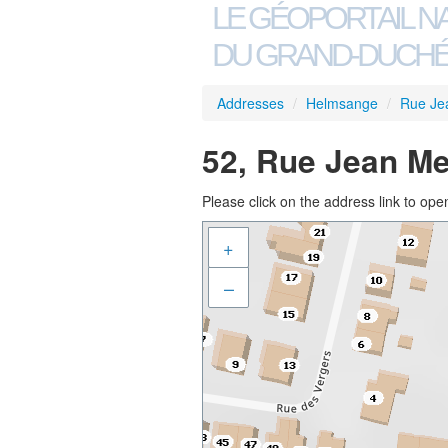
LE GÉOPORTAIL N
DU GRAND-DUCHÉ
Addresses
/
Helmsange
/
Rue Je
52, Rue Jean Me
Please click on the address link to open
+
–