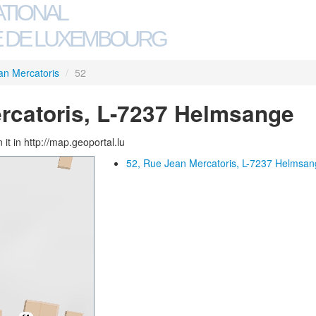
ATIONAL
 DE LUXEMBOURG
an Mercatoris
/
52
rcatoris, L-7237 Helmsange
 it in http://map.geoportal.lu
52, Rue Jean Mercatoris, L-7237 Helmsa