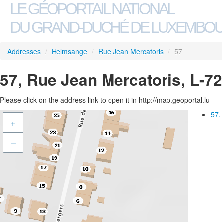
LE GÉOPORTAIL NATIONAL
DU GRAND-DUCHÉ DE LUXEMBO
Addresses
/
Helmsange
/
Rue Jean Mercatoris
/
57
57, Rue Jean Mercatoris, L-
Please click on the address link to open it in http://map.geoportal.lu
57,
+
–