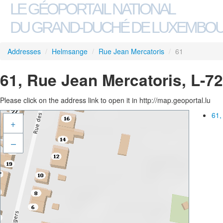
LE GÉOPORTAIL NATIONAL
DU GRAND-DUCHÉ DE LUXEMBO
Addresses
/
Helmsange
/
Rue Jean Mercatoris
/
61
61, Rue Jean Mercatoris, L-
Please click on the address link to open it in http://map.geoportal.lu
61,
+
–