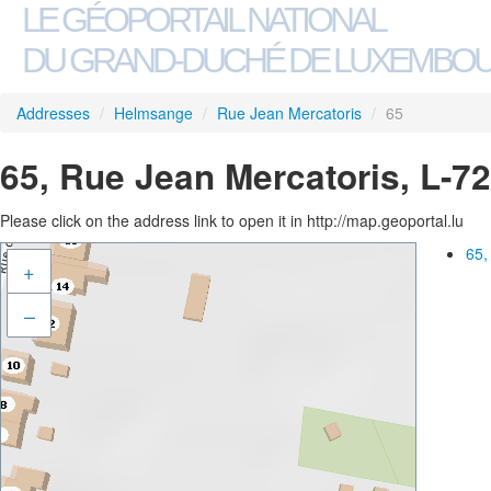
LE GÉOPORTAIL NATIONAL
DU GRAND-DUCHÉ DE LUXEMBO
Addresses
/
Helmsange
/
Rue Jean Mercatoris
/
65
65, Rue Jean Mercatoris, L-
Please click on the address link to open it in http://map.geoportal.lu
65,
+
–