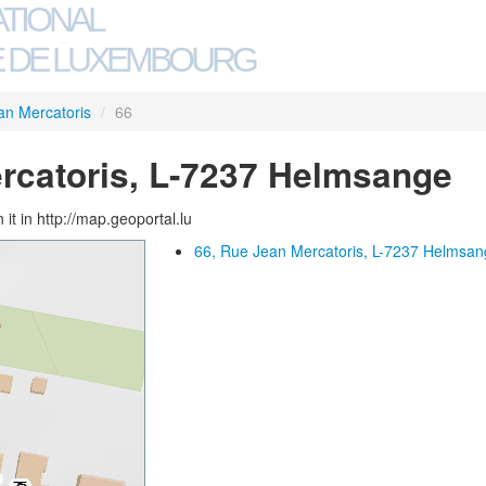
ATIONAL
 DE LUXEMBOURG
an Mercatoris
/
66
rcatoris, L-7237 Helmsange
 it in http://map.geoportal.lu
66, Rue Jean Mercatoris, L-7237 Helmsa