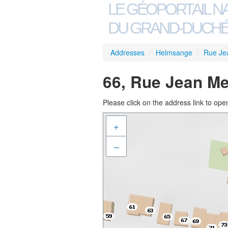
LE GÉOPORTAIL N
DU GRAND-DUCHÉ
Addresses
/
Helmsange
/
Rue Je
66, Rue Jean Me
Please click on the address link to open
+
–